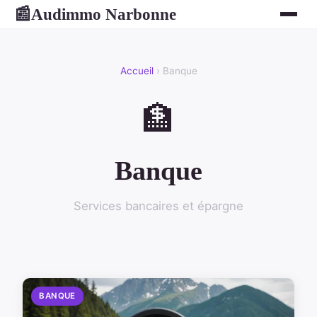
Audimmo Narbonne
📰
Accueil
› Banque
🏦
Banque
Services bancaires et épargne
BANQUE