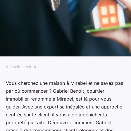
Accueil
›
Immobilier
IMMOBILIER
Courtier immobilier mirabel :
Vous cherchez une maison à Mirabel et ne savez pas
par où commencer ? Gabriel Benoit, courtier
trouvez votre maison idéale avec
immobilier renommé à Mirabel, est là pour vous
gabriel benoit
guider. Avec une expertise inégalée et une approche
centrée sur le client, il vous aide à dénicher la
Noa
•
12 septembre 2024
•
5 min de lecture
propriété parfaite. Découvrez comment Gabriel,
grâce à des témoignages clients élogieux et des