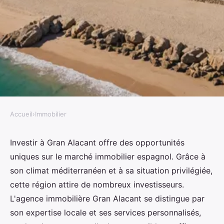
Accueil
›
Immobilier
IMMOBILIER
Découvrez l'agence immobilière
Investir à Gran Alacant offre des opportunités
uniques sur le marché immobilier espagnol. Grâce à
gran alacant pour investir en
son climat méditerranéen et à sa situation privilégiée,
espagne
cette région attire de nombreux investisseurs.
L'agence immobilière Gran Alacant se distingue par
Noa
•
24 octobre 2024
•
3 min de lecture
son expertise locale et ses services personnalisés,