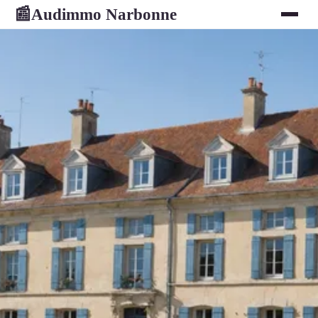
Audimmo Narbonne
📰