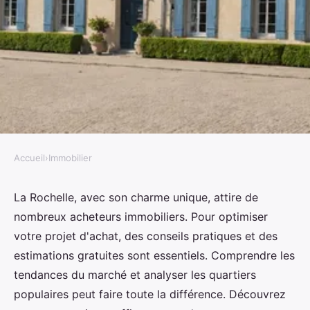
Accueil
›
Immobilier
IMMOBILIER
Immobilier la rochelle : conseils
La Rochelle, avec son charme unique, attire de
nombreux acheteurs immobiliers. Pour optimiser
et estimations gratuites
votre projet d'achat, des conseils pratiques et des
estimations gratuites sont essentiels. Comprendre les
Noa
•
23 octobre 2024
•
4 min de lecture
tendances du marché et analyser les quartiers
populaires peut faire toute la différence. Découvrez