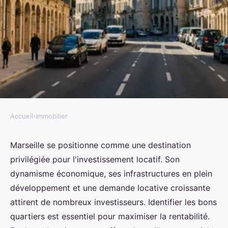
Accueil
›
Immobilier
IMMOBILIER
Investissement locatif à
Marseille se positionne comme une destination
privilégiée pour l'investissement locatif. Son
marseille : les 5 quartiers à
dynamisme économique, ses infrastructures en plein
privilégier
développement et une demande locative croissante
attirent de nombreux investisseurs. Identifier les bons
Noa
•
24 octobre 2024
•
3 min de lecture
quartiers est essentiel pour maximiser la rentabilité.