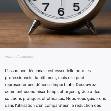
Accueil
›
Assurance
ASSURANCE
Assurance décennale :
L’assurance décennale est essentielle pour les
professionnels du bâtiment, mais elle peut
économisez temps et argent avec
représenter une dépense importante. Découvrez
notre aide
comment économiser temps et argent grâce à des
solutions pratiques et efficaces. Nous vous guiderons
Noa
•
7 septembre 2024
•
4 min de lecture
dans l’utilisation d’un comparateur, la réduction des