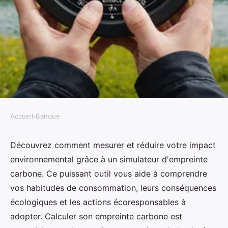
Accueil
›
Banque
BANQUE
Calculer votre impact
Découvrez comment mesurer et réduire votre impact
environnemental grâce à un simulateur d'empreinte
environnemental avec un
carbone. Ce puissant outil vous aide à comprendre
simulateur empreinte carbone
vos habitudes de consommation, leurs conséquences
écologiques et les actions écoresponsables à
Noa
•
2 septembre 2024
•
4 min de lecture
adopter. Calculer son empreinte carbone est