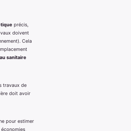
étique
précis,
avaux doivent
onnement). Cela
 remplacement
au sanitaire
s travaux de
ière doit avoir
ne pour estimer
s économies