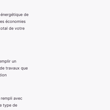
é énergétique de
 des économies
otal de votre
emplir un
 de travaux que
tion
 rempli avec
le type de