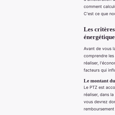
énergétique?
comment calculer
C'est ce que nou
Noa
•
20 mai 2024
•
7 min de lecture
Les critère
énergétique
Avant de vous la
comprendre les c
réaliser, l'éco
facteurs qui inf
Le montant du
Le PTZ est acco
réaliser, dans la
vous devrez do
remboursement e