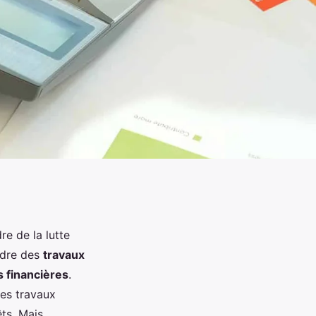
e de la lutte
endre des
travaux
s financières
.
les travaux
êts. Mais