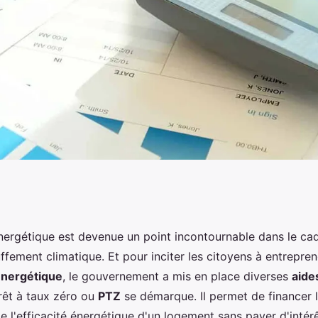
oût réel d'un prêt à
nergétique est devenue un point incontournable dans le cadr
ffement climatique. Et pour inciter les citoyens à entrepr
énovation
énergétique
, le gouvernement a mis en place diverses
aide
prêt à taux zéro ou
PTZ
se démarque. Il permet de financer 
e l'efficacité énergétique d'un logement sans payer d'intér