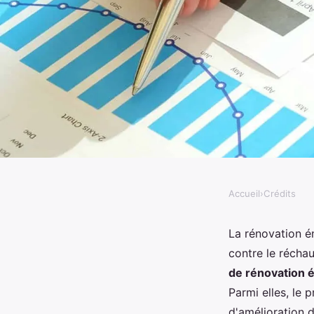
Accueil
›
Crédits
CRÉDITS
Comment calculer le c
La rénovation é
contre le réchau
taux zéro pour une r
de rénovation 
Parmi elles, le 
d'amélioration d