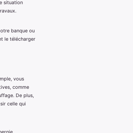
e situation
travaux.
votre banque ou
t le télécharger
emple, vous
atives, comme
ffage. De plus,
ir celle qui
nergie