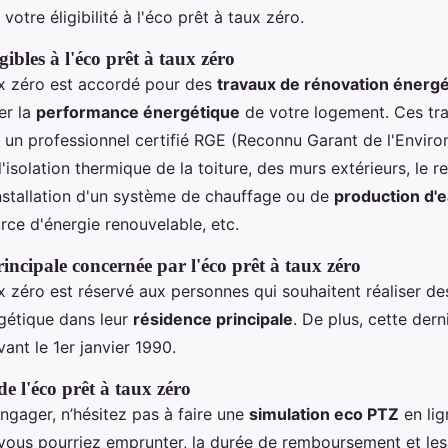
votre éligibilité à l'éco prêt à taux zéro.
gibles à l'éco prêt à taux zéro
ux zéro est accordé pour des
travaux de rénovation énerg
er la
performance énergétique
de votre logement. Ces tr
ar un professionnel certifié RGE (Reconnu Garant de l'Envir
'isolation thermique de la toiture, des murs extérieurs, le
installation d'un système de chauffage ou de
production d'e
urce d'énergie renouvelable, etc.
incipale concernée par l'éco prêt à taux zéro
x zéro est réservé aux personnes qui souhaitent réaliser de
gétique dans leur
résidence principale
. De plus, cette dern
vant le 1er janvier 1990.
e l'éco prêt à taux zéro
ngager, n’hésitez pas à faire une
simulation eco PTZ
en lig
vous pourriez emprunter, la durée de remboursement et le