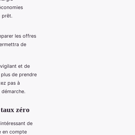
s économies
 prêt.
parer les offres
permettra de
vigilant et de
n plus de prendre
tez pas à
e démarche.
 taux zéro
t intéressant de
dre en compte