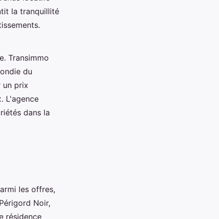
t la tranquillité
tissements.
sie. Transimmo
fondie du
 un prix
x. L'agence
riétés dans la
armi les offres,
Périgord Noir,
ne résidence