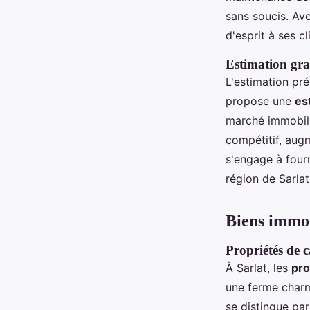
sans soucis. Ave
d'esprit à ses c
Estimation gra
L'estimation pré
propose une
es
marché immobilie
compétitif, augm
s'engage à fourn
région de Sarlat
Biens immob
Propriétés de 
À Sarlat, les
pro
une ferme charma
se distingue pa