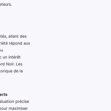
eteurs.
tés, allant des
iété répond aux
ou
 un intérêt
ord Noir. Les
orique de la
erts
aluation précise
 pour maximiser