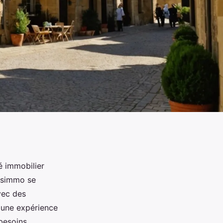
é immobilier
ansimmo se
vec des
 une expérience
besoins.