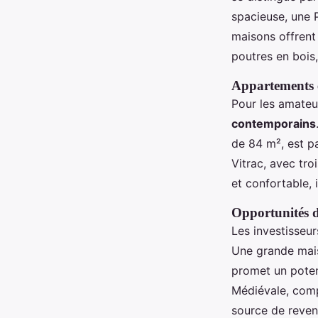
spacieuse, une P
maisons offrent
poutres en bois,
Appartements 
Pour les amateu
contemporains
de 84 m², est pa
Vitrac, avec tro
et confortable, 
Opportunités d
Les investisseu
Une grande mais
promet un potent
Médiévale, com
source de revenu