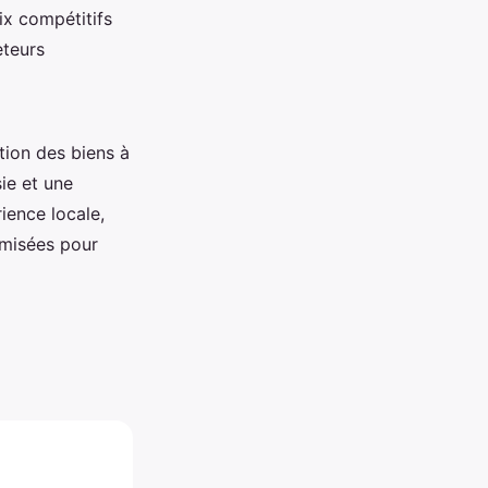
ix compétitifs
eteurs
ation des biens à
sie et une
ience locale,
imisées pour