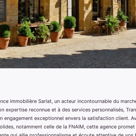
mobilière sarlat :
nce immobilière Sarlat, un acteur incontournable du march
son expertise reconnue et à des services personnalisés, Tr
personnalisés
on engagement exceptionnel envers la satisfaction client. A
solides, notamment celle de la FNAIM, cette agence promet
nte qui allie professionnalisme et écoute attentive de vos 