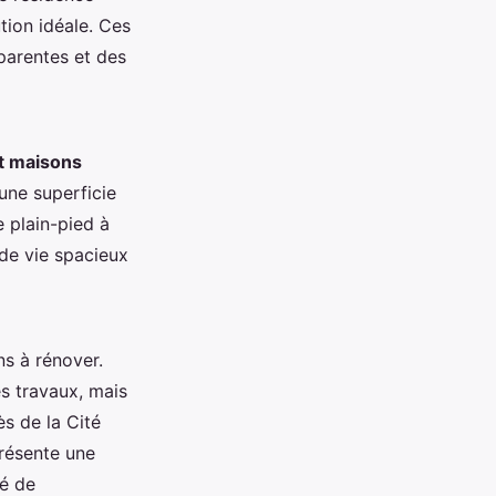
tion idéale. Ces
parentes et des
t maisons
une superficie
e plain-pied à
 de vie spacieux
s à rénover.
s travaux, mais
ès de la Cité
résente une
té de