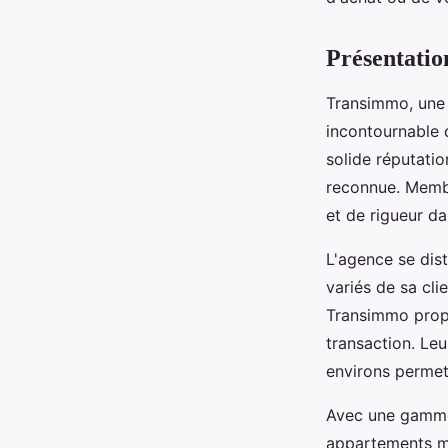
Noa
•
23 octobre 2024
•
4 min de lecture
Présentatio
Transimmo, un
incontournable 
solide réputati
reconnue. Membr
et de rigueur da
L'agence se dis
variés de sa cli
Transimmo propo
transaction. Le
environs permet
Avec une gamme
appartements m