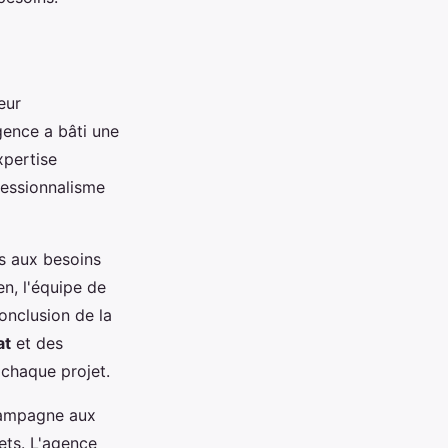
eur
gence a bâti une
xpertise
fessionnalisme
s aux besoins
en, l'équipe de
nclusion de la
at
et des
 chaque projet.
campagne aux
ts. L'agence