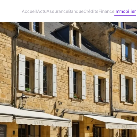
Accueil
Actu
Assurance
Banque
Crédits
Finance
Immobilier