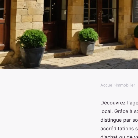
Accueil
›
Immobilier
IMMOBILIER
Découvrez l'agence im
Découvrez l'age
local. Grâce à 
expertise et services 
distingue par s
accréditations 
d'achat ou de ve