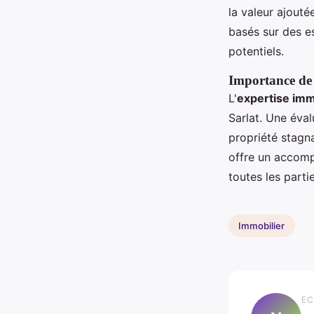
la valeur ajouté
basés sur des e
potentiels.
Importance de l
L'
expertise imm
Sarlat. Une éval
propriété stagn
offre un accomp
toutes les parti
Immobilier
EC