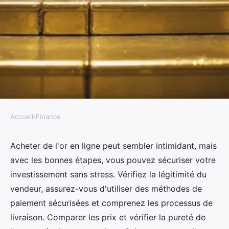
Accueil
›
Finance
FINANCE
Les étapes à suivre pour acheter
Acheter de l'or en ligne peut sembler intimidant, mais
avec les bonnes étapes, vous pouvez sécuriser votre
de l'or en ligne de manière
investissement sans stress. Vérifiez la légitimité du
sécurisée
vendeur, assurez-vous d'utiliser des méthodes de
paiement sécurisées et comprenez les processus de
Noa
•
19 août 2024
•
9 min de lecture
livraison. Comparer les prix et vérifier la pureté de