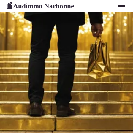
Audimmo Narbonne
📰