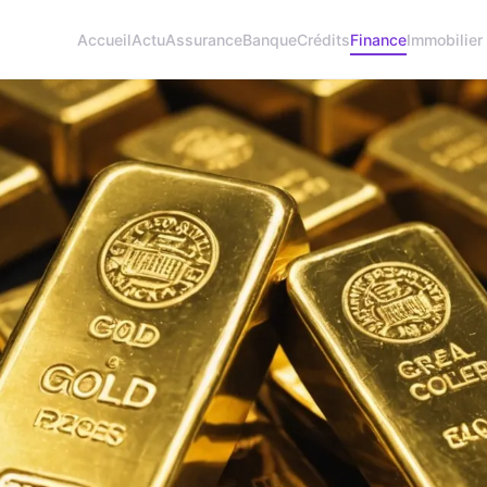
Accueil
Actu
Assurance
Banque
Crédits
Finance
Immobilier