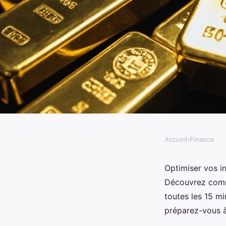
Accueil
›
Finance
FINANCE
Tout savoir sur le cou
Optimiser vos in
Découvrez commen
réel
toutes les 15 mi
préparez-vous à