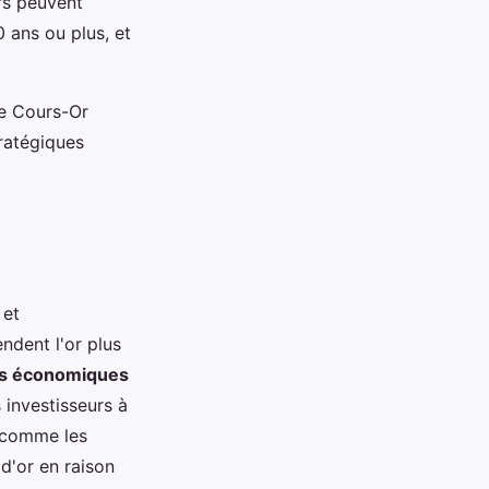
rs peuvent
 ans ou plus, et
me Cours-Or
ratégiques
 et
endent l'or plus
ns économiques
s investisseurs à
 comme les
d'or en raison