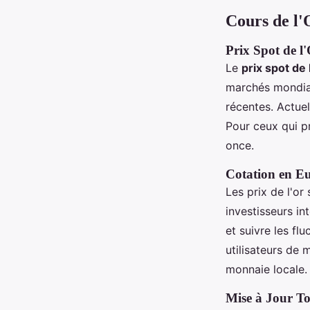
Noa
•
14 septembre 2024
•
5 min de lecture
Cours de l'
Prix Spot de l
Le
prix spot de 
marchés mondiaux
récentes. Actue
Pour ceux qui p
once.
Cotation en Eu
Les prix de l'o
investisseurs i
et suivre les fl
utilisateurs de 
monnaie locale.
Mise à Jour To