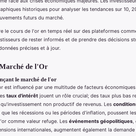
ême face aux crises économiques majeures. Les investisseu
aphiques historiques pour analyser les tendances sur 10, 20
ouvements futurs du marché.
re le cours de l'or en temps réel sur des plateformes com
stisseurs de rester informés et de prendre des décisions st
données précises et à jour.
 Marché de l'Or
nçant le marché de l'or
or est influencé par une multitude de facteurs économiques
Les
taux d'intérêt
jouent un rôle crucial; des taux plus bas r
t qu'investissement non productif de revenus. Les
conditio
s que les récessions ou les périodes d'inflation, poussent le
 l'or comme valeur refuge. Les
événements géopolitiques
,
 tensions internationales, augmentent également la demande 