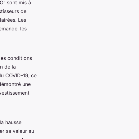
-Or sont mis à
stisseurs de
airées. Les
demande, les
 les conditions
n de la
 du COVID-19, ce
a démontré une
nvestissement
 la hausse
er sa valeur au