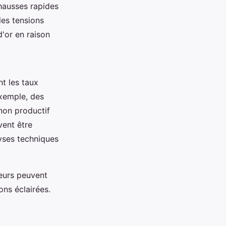
 hausses rapides
les tensions
'or en raison
t les taux
exemple, des
 non productif
vent être
yses techniques
seurs peuvent
ns éclairées.