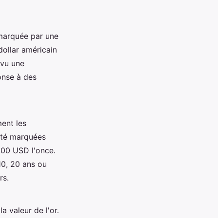
marquée par une
ollar américain
 vu une
onse à des
ent les
 été marquées
900 USD l'once.
10, 20 ans ou
rs.
a valeur de l'or.