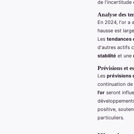
de l'incertitude
Analyse des te
En 2024, l'or a 
hausse est larg
Les
tendances o
d'autres actifs
stabilité
et une
Prévisions et e
Les
prévisions 
continuation de
l'or
seront influ
développements 
positive, souten
particuliers.