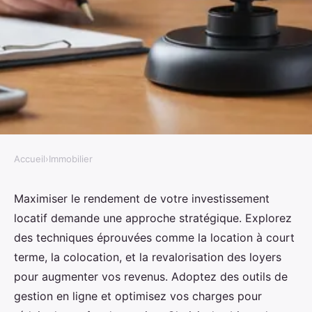
Accueil
›
Immobilier
IMMOBILIER
Comment rentabiliser un
Maximiser le rendement de votre investissement
locatif demande une approche stratégique. Explorez
investissement locatif ?
des techniques éprouvées comme la location à court
terme, la colocation, et la revalorisation des loyers
Noa
•
19 août 2024
•
7 min de lecture
pour augmenter vos revenus. Adoptez des outils de
gestion en ligne et optimisez vos charges pour