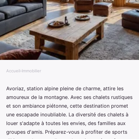
Accueil
›
Immobilier
IMMOBILIER
Location chalet avoriaz : votre
Avoriaz, station alpine pleine de charme, attire les
amoureux de la montagne. Avec ses chalets rustiques
escapade alpine de rêve !
et son ambiance piétonne, cette destination promet
une escapade inoubliable. La diversité des chalets à
Noa
•
16 octobre 2024
•
4 min de lecture
louer s'adapte à toutes les envies, des familles aux
groupes d'amis. Préparez-vous à profiter de sports