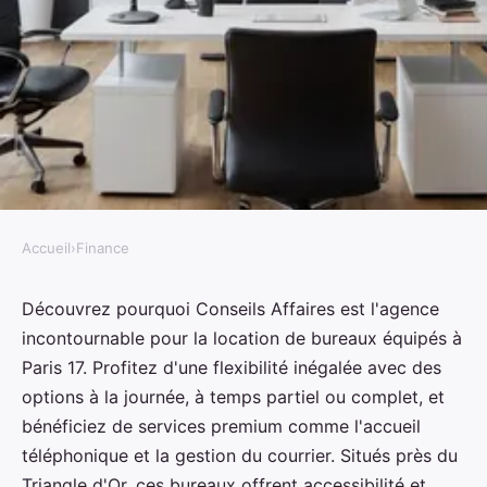
Accueil
›
Finance
FINANCE
Conseils affaires, la meilleure
Découvrez pourquoi Conseils Affaires est l'agence
incontournable pour la location de bureaux équipés à
agence de location de bureaux
Paris 17. Profitez d'une flexibilité inégalée avec des
équipés paris 17 : flexibilité et
options à la journée, à temps partiel ou complet, et
confort
bénéficiez de services premium comme l'accueil
téléphonique et la gestion du courrier. Situés près du
Noa
•
24 août 2024
•
5 min de lecture
Triangle d'Or, ces bureaux offrent accessibilité et