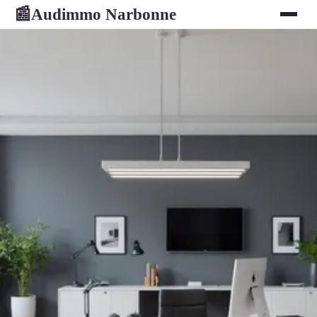
Audimmo Narbonne
📰