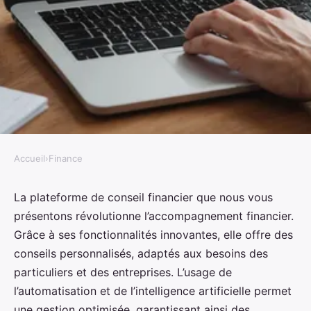
Accueil
›
Finance
FINANCE
Découvrez la plateforme de
La plateforme de conseil financier que nous vous
présentons révolutionne l’accompagnement financier.
conseil financier qui vous guide
Grâce à ses fonctionnalités innovantes, elle offre des
efficacement
conseils personnalisés, adaptés aux besoins des
particuliers et des entreprises. L’usage de
Noa
•
18 octobre 2024
•
3 min de lecture
l’automatisation et de l’intelligence artificielle permet
une gestion optimisée, garantissant ainsi des