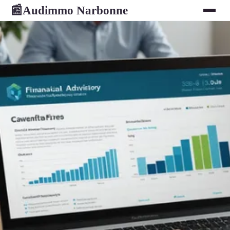
Audimmo Narbonne
📰