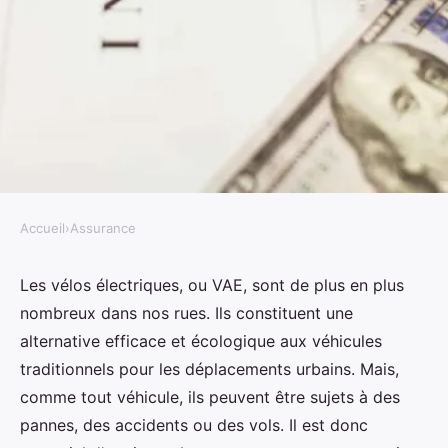
Accueil
›
Assurance
ASSURANCE
Quelle assurance pour un
Les vélos électriques, ou VAE, sont de plus en plus
nombreux dans nos rues. Ils constituent une
service de réparation de vélos
alternative efficace et écologique aux véhicules
électriques à domicile ?
traditionnels pour les déplacements urbains. Mais,
comme tout véhicule, ils peuvent être sujets à des
Noa
•
20 mai 2024
•
6 min de lecture
pannes, des accidents ou des vols. Il est donc