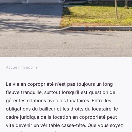
Accueil
›
Immobilier
IMMOBILIER
Comment gérer les relations
La vie en copropriété n'est pas toujours un long
fleuve tranquille, surtout lorsqu'il est question de
avec les locataires dans une
gérer les relations avec les locataires. Entre les
copropriété ?
obligations du bailleur et les droits du locataire, le
cadre juridique de la location en copropriété peut
Noa
•
20 mai 2024
•
5 min de lecture
vite devenir un véritable casse-tête. Que vous soyez