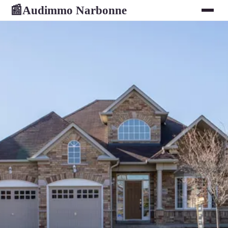
Audimmo Narbonne
📰