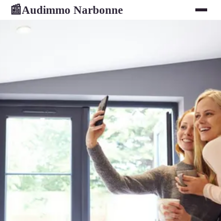
Audimmo Narbonne
📰