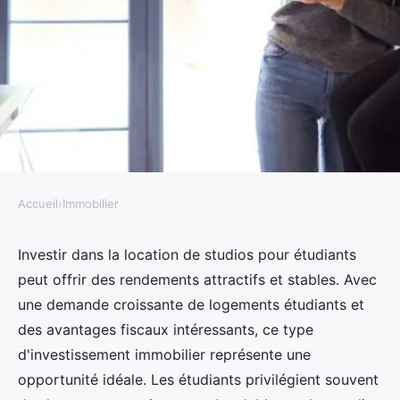
Accueil
›
Immobilier
IMMOBILIER
Location pour étudiants :
Investir dans la location de studios pour étudiants
peut offrir des rendements attractifs et stables. Avec
investissez dans un studio
une demande croissante de logements étudiants et
des avantages fiscaux intéressants, ce type
Noa
•
19 août 2024
•
4 min de lecture
d'investissement immobilier représente une
opportunité idéale. Les étudiants privilégient souvent