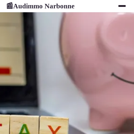
Audimmo Narbonne
📰